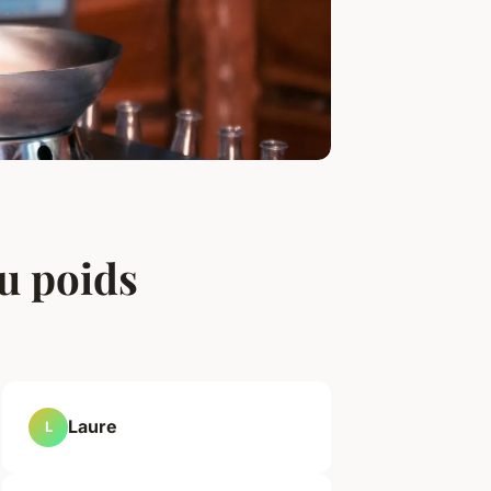
u poids
Laure
L