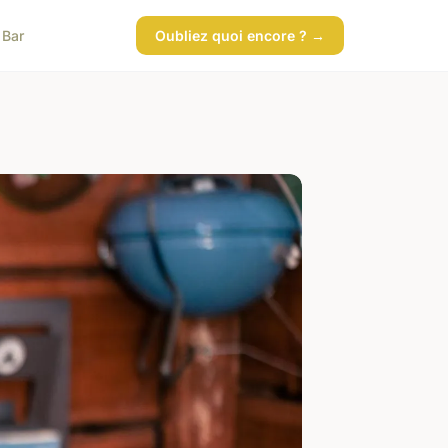
 Bar
Oubliez quoi encore ? →