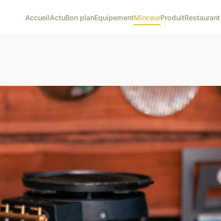
Accueil
Actu
Bon plan
Equipement
Minceur
Produit
Restaurant