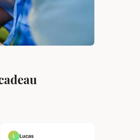
 cadeau
Lucas
L