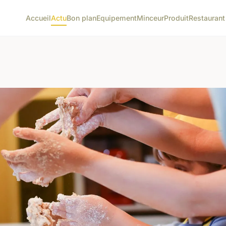
Accueil
Actu
Bon plan
Equipement
Minceur
Produit
Restaurant