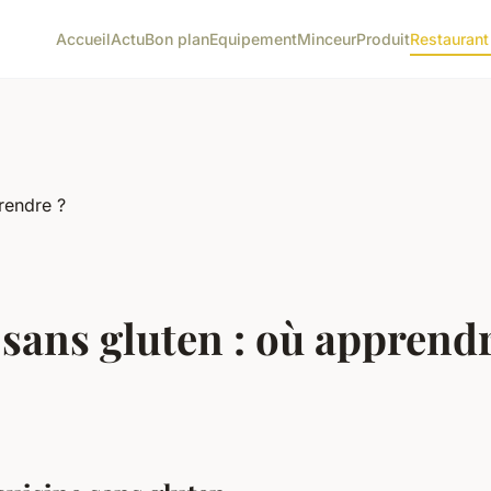
Accueil
Actu
Bon plan
Equipement
Minceur
Produit
Restaurant
 sans gluten : où apprendr