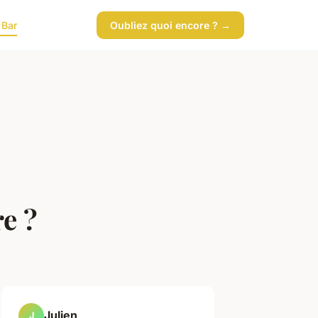
 Bar
Oubliez quoi encore ? →
e ?
Julien
J